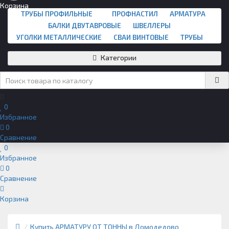
Корзина
ТРУБЫ ПРОФИЛЬНЫЕ
ПРОФНАСТИЛ
АРМАТУРА
БАЛКИ ДВУТАВРОВЫЕ
ШВЕЛЛЕРЫ
УГОЛКИ МЕТАЛЛИЧЕСКИЕ
СВАИ ВИНТОВЫЕ
ТРУБЫ
Категории
0
Избранное
0
Сравнение
0
Избранное
0
Сравнение
Корзина
Купить АРМАТУРУ ОТ ТОННЫ в Домодедово