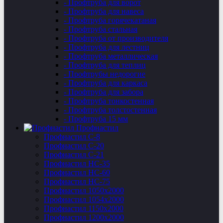
- Профтруба для ворот
- Профтруба для навеса
- Профтруба горячекатаная
- Профтруба стальная
- Профтруба от производителя
- Профтруба для лестниц
- Профтруба металлическая
- Профтруба для теплиц
- Профтрубы недорогие
- Профтруба для каркаса
- Профтруба для забора
- Профтруба тонкостенная
- Профтруба толстостенная
- Профтруба 15 мм
Профнастил
Профнастил C-8
Профнастил С-20
Профнастил C-21
Профнастил НС-35
Профнастил НС-60
Профнастил НС-75
Профнастил 1050х2000
Профнастил 1054х2000
Профнастил 1150х2000
Профнастил 1200х2000