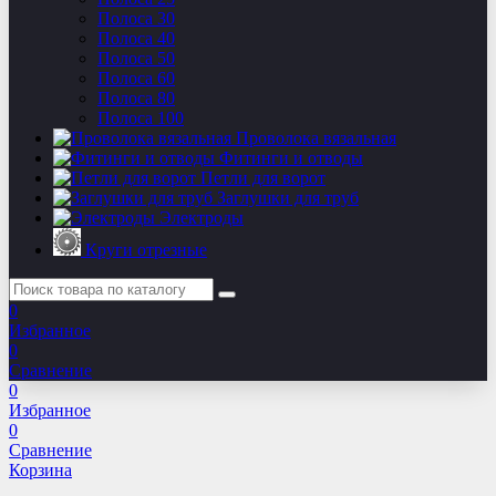
Полоса 30
Полоса 40
Полоса 50
Полоса 60
Полоса 80
Полоса 100
Проволока вязальная
Фитинги и отводы
Петли для ворот
Заглушки для труб
Электроды
Круги отрезные
0
Избранное
0
Сравнение
0
Избранное
0
Сравнение
Корзина