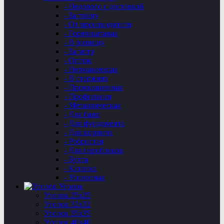
- Недорого с доставкой
- За тонну
- От производителя
- Горячекатаная
- В розницу
- За метр
- Оптом
- Нержавеющая
- В стержнях
- Промышленная
- Профильная
- Металлическая
- Для бани
- Для фундамента
- Для кирпича
- Ребристая
- Для пероблоков
- Бухта
- Катанка
- Усиленная
Уголок
Уголок 25х25
Уголок 32х32
Уголок 35х35
Уголок 40х40