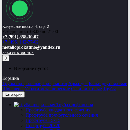
Калужское шоссе, 4, стр. 2
Ежедневно, с 08:00 до 21:00
+7 (991) 858-30-07
+7 (495) 142-77-02
metalloprokatmo@yandex.ru
Заказать звонок
0
В корзине пусто!
Корзина
Трубы профильные
Профнастил
Арматура
Балки двутавровые
Швеллеры
Уголки металлические
Сваи винтовые
Трубы
Категории
Труба профильная
Профтруба квадратного сечения
Профтруба прямоугольного сечения
Профтруба 15х15
Профтруба 20х20