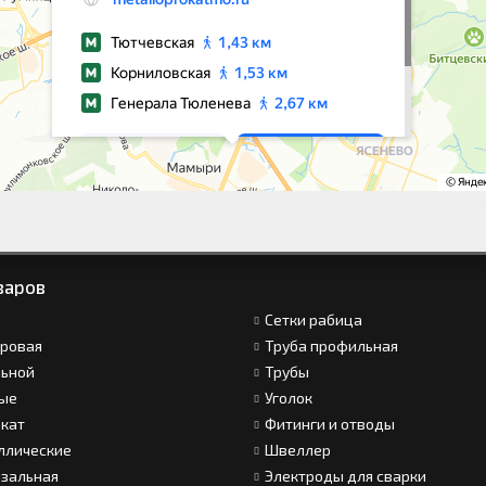
варов
Сетки рабица
вровая
Труба профильная
льной
Трубы
ные
Уголок
окат
Фитинги и отводы
ллические
Швеллер
язальная
Электроды для сварки