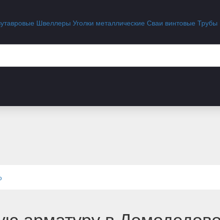
вутавровые
Швеллеры
Уголки металлические
Сваи винтовые
Трубы
о
ую арматуру в Домодедов