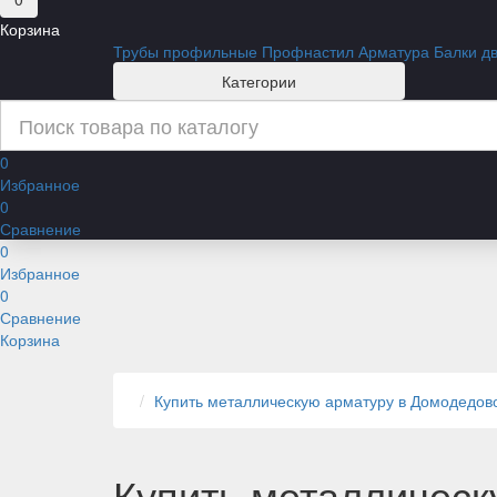
Корзина
Трубы профильные
Профнастил
Арматура
Балки д
Категории
0
Избранное
0
Сравнение
0
Избранное
0
Сравнение
Корзина
Купить металлическую арматуру в Домодедов
Купить металлическ