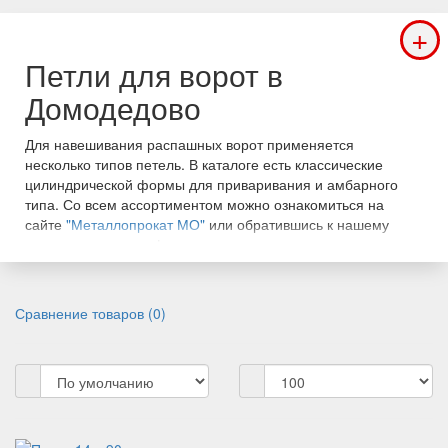
+
Петли для ворот в
Домодедово
Для навешивания распашных ворот применяется
несколько типов петель. В каталоге есть классические
цилиндрической формы для приваривания и амбарного
типа. Со всем ассортиментом можно ознакомиться на
сайте
"Металлопрокат МО"
или обратившись к нашему
менеджеру по телефону.
Петли для ворот цилиндрической формы можно оснастить
опорным подшипником. Также они часто оснащаются
Сравнение товаров (0)
приварной пластиной, которую можно приварить к столбу
или прикрутить болтами. Есть петли приварного типа,
закрытые со встроенной масленкой для шприцевания.
Выбор петель для ворот
Выбор данного механизма основывается на габаритах и