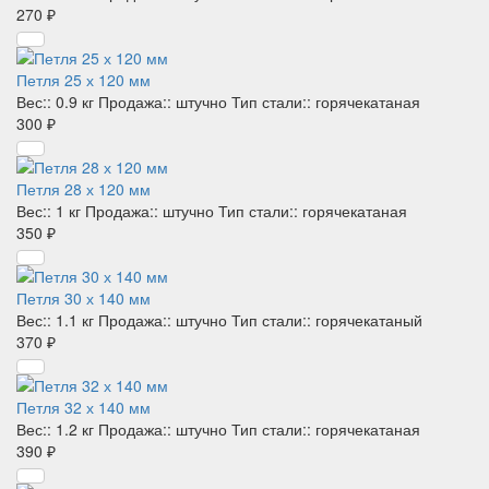
У нас действует
доставка
по Москве. Водитель привезет
270 ₽
заказ в любой район. Заказывайте на сайте через форму
или звоните нам по телефону
+7 (495) 142-77-02
так же
+7
(991) 858-30-07
.
Петля 25 х 120 мм
Вес::
0.9 кг
Продажа::
штучно
Тип стали::
горячекатаная
300 ₽
Петля 28 х 120 мм
Вес::
1 кг
Продажа::
штучно
Тип стали::
горячекатаная
350 ₽
Петля 30 х 140 мм
Вес::
1.1 кг
Продажа::
штучно
Тип стали::
горячекатаный
370 ₽
Петля 32 х 140 мм
Вес::
1.2 кг
Продажа::
штучно
Тип стали::
горячекатаная
390 ₽