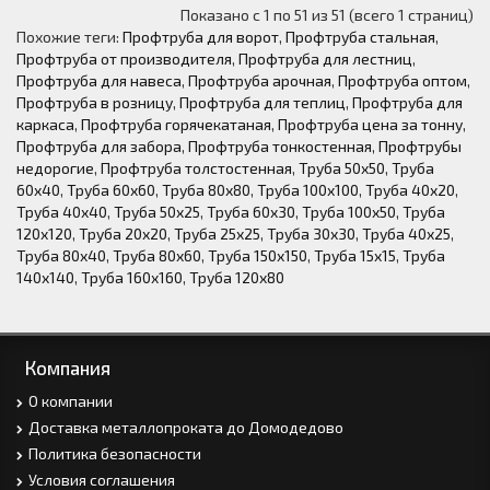
Показано с 1 по 51 из 51 (всего 1 страниц)
Похожие теги:
Профтруба для ворот
,
Профтруба стальная
,
Профтруба от производителя
,
Профтруба для лестниц
,
Профтруба для навеса
,
Профтруба арочная
,
Профтруба оптом
,
Профтруба в розницу
,
Профтруба для теплиц
,
Профтруба для
каркаса
,
Профтруба горячекатаная
,
Профтруба цена за тонну
,
Профтруба для забора
,
Профтруба тонкостенная
,
Профтрубы
недорогие
,
Профтруба толстостенная
,
Труба 50х50
,
Труба
60х40
,
Труба 60х60
,
Труба 80х80
,
Труба 100х100
,
Труба 40х20
,
Труба 40х40
,
Труба 50х25
,
Труба 60х30
,
Труба 100х50
,
Труба
120х120
,
Труба 20х20
,
Труба 25х25
,
Труба 30х30
,
Труба 40х25
,
Труба 80х40
,
Труба 80х60
,
Труба 150х150
,
Труба 15х15
,
Труба
140х140
,
Труба 160х160
,
Труба 120х80
Компания
О компании
Доставка металлопроката до Домодедово
Политика безопасности
Условия соглашения