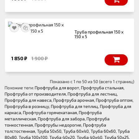
Труба профильная 150 х
150 х 5
1 850 ₽
1 900 ₽
Показано с 1 по 50 из 50 (всего 1 страниц)
Похожие теги:
Профтруба для ворот
,
Профтруба стальная
,
Профтруба от производителя
,
Профтруба для лестниц
,
Профтруба для навеса
,
Профтруба арочная
,
Профтруба оптом
,
Профтруба в розницу
,
Профтруба для теплиц
,
Профтруба для
каркаса
,
Профтруба горячекатаная
,
Профтруба
металлическая
,
Профтруба для забора
,
Профтруба
тонкостенная
,
Профтрубы недорогие
,
Профтруба
толстостенная
,
Труба 50х50
,
Труба 60х40
,
Труба 60х60
,
Труба
80х80
,
Труба 100х100
,
Труба 40х20
,
Труба 40х40
,
Труба 50х25
,