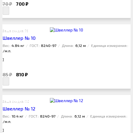
870 ₽
700 ₽
Ваша скидка: 75 ₽
Швеллер № 10
Вес::
4.84 кг
ГОСТ::
8240-97
Длина::
6,12 м
Единица измерения::
/м.п.
1
885 ₽
810 ₽
Ваша скидка: 110 ₽
Швеллер № 12
Вес::
10.4 кг
ГОСТ::
8240-97
Длина::
6,12 м
Единица измерения::
/м.п.
1