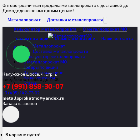
Оптово-розничная продажа металлопроката с доставкой до
Домодедово по выгодным ценам!
Металлопрокат
Доставка металлопроката
Калькулятор металлопроката
О металлопрокат МО
Товары по акции
Отзывы о магазине
Наши контакты
Металлопрокат
Статьи
Доставка металлопроката
Калькулятор металлопроката
О металлопрокат МО
Товары по акции
Отзывы о магазине
Калужское шоссе, 4, стр. 2
Наши контакты
Ежедневно, с 08:00 до 21:00
Статьи
+7 (991) 858-30-07
+7 (495) 142-77-02
metalloprokatmo@yandex.ru
Заказать звонок
В корзине пусто!