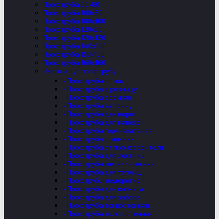
Профтруба 80х80
Профтруба 100х50
Профтруба 100х100
Профтруба 120х80
Профтруба 120х120
Профтруба 140х140
Профтруба 150х150
Профтруба 160х160
Часто ищут профтрубу
- Профтруба оптом
- Профтруба в розницу
- Профтруба арочная
- Профтруба за тонну
- Профтруба для ворот
- Профтруба для навеса
- Профтруба горячекатаная
- Профтруба стальная
- Профтруба от производителя
- Профтруба для лестниц
- Профтруба металлическая
- Профтруба для теплиц
- Профтрубы недорогие
- Профтруба для каркаса
- Профтруба для забора
- Профтруба тонкостенная
- Профтруба толстостенная