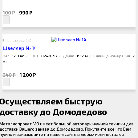
1 100 ₽
990 ₽
Ваша скидка: 140 ₽
Швеллер № 14
Вес::
12.3 кг
ГОСТ::
8240-97
Длина::
6,12 м
Единица измерения::
/
м.п.
1 340 ₽
1 200 ₽
Осуществляем быструю
доставку до Домодедово
Металлопрокат МО имеет большой автопарк нужной техники для
доставки Вашего заказа до Домодедово. Покупайте все что Вам
нужно и заказывайте на нашем сайте в любых количествах и