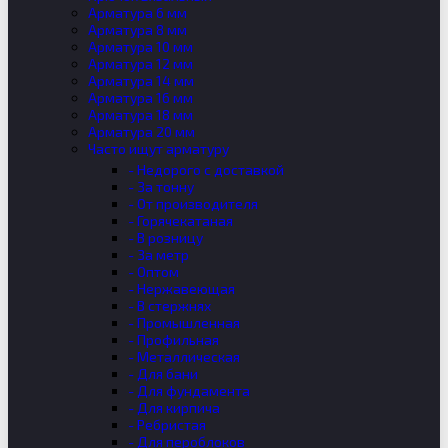
Арматура 6 мм
Арматура 8 мм
Арматура 10 мм
Арматура 12 мм
Арматура 14 мм
Арматура 16 мм
Арматура 18 мм
Арматура 20 мм
Часто ищут арматуру
- Недорого с доставкой
- За тонну
- От производителя
- Горячекатаная
- В розницу
- За метр
- Оптом
- Нержавеющая
- В стержнях
- Промышленная
- Профильная
- Металлическая
- Для бани
- Для фундамента
- Для кирпича
- Ребристая
- Для пероблоков