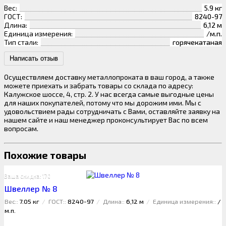
Вес:
5.9 кг
ГОСТ:
8240-97
Длина:
6,12 м
Единица измерения:
/м.п.
Тип стали:
горячекатаная
Написать отзыв
Осуществляем доставку металлопроката в ваш город, а также
можете приехать и забрать товары со склада по адресу:
Калужское шоссе, 4, стр. 2. У нас всегда самые выгодные цены
для наших покупателей, потому что мы дорожим ими. Мы с
удовольствием рады сотрудничать с Вами, оставляйте заявку на
нашем сайте и наш менеджер проконсультирует Вас по всем
вопросам.
Похожие товары
Ваша скидка: 170 ₽
Швеллер № 8
Вес::
7.05 кг
ГОСТ::
8240-97
Длина::
6,12 м
Единица измерения::
/
м.п.