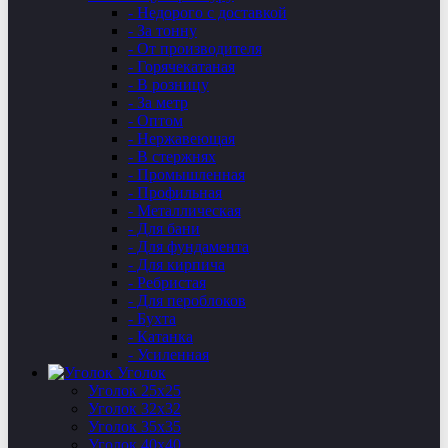
- Недорого с доставкой
- За тонну
- От производителя
- Горячекатаная
- В розницу
- За метр
- Оптом
- Нержавеющая
- В стержнях
- Промышленная
- Профильная
- Металлическая
- Для бани
- Для фундамента
- Для кирпича
- Ребристая
- Для пероблоков
- Бухта
- Катанка
- Усиленная
Уголок
Уголок 25х25
Уголок 32х32
Уголок 35х35
Уголок 40х40