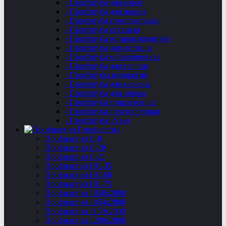
- Профтруба для ворот
- Профтруба для навеса
- Профтруба горячекатаная
- Профтруба стальная
- Профтруба от производителя
- Профтруба для лестниц
- Профтруба металлическая
- Профтруба для теплиц
- Профтрубы недорогие
- Профтруба для каркаса
- Профтруба для забора
- Профтруба тонкостенная
- Профтруба толстостенная
- Профтруба 15 мм
Профнастил
Профнастил C-8
Профнастил С-20
Профнастил C-21
Профнастил НС-35
Профнастил НС-60
Профнастил НС-75
Профнастил 1050х2000
Профнастил 1054х2000
Профнастил 1150х2000
Профнастил 1200х2000