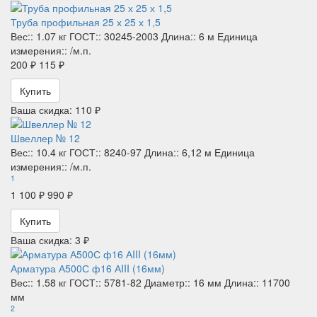
Труба профильная 25 х 25 х 1,5
Вес::
1.07 кг
ГОСТ::
30245-2003
Длина::
6 м
Единица
измерения::
/м.п.
200 ₽
115 ₽
Купить
Ваша скидка: 110 ₽
Швеллер № 12
Вес::
10.4 кг
ГОСТ::
8240-97
Длина::
6,12 м
Единица
измерения::
/м.п.
1
1 100 ₽
990 ₽
Купить
Ваша скидка: 3 ₽
Арматура А500С ф16 АIII (16мм)
Вес::
1.58 кг
ГОСТ::
5781-82
Диаметр::
16 мм
Длина::
11700
мм
2