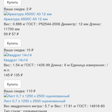
Купить
Ваша скидка: 2 ₽
Арматура А500С А3 12 мм
Вес::
0.888 кг
ГОСТ::
Р52544-2006
Диаметр::
12 мм
Длина::
11700 мм
59 ₽
57 ₽
Купить
Ваша скидка: 10 ₽
Квадрат 14х14
Вес::
1.54 кг
ГОСТ::
1435-99
Длина::
6 м
Единица измерения::
/
м.п.
145 ₽
135 ₽
Купить
Ваша скидка: 110 ₽
Лист 0,7 x 1250 х 2500 оцинкованный
Вес квадратного метра::
5.7 кг
Вес::
17.81 кг
ГОСТ::
14918-80
Тип стали::
горячекатаная