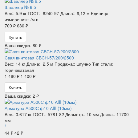
Швеллер № 6,5
Вес::
5.9 кг
ГОСТ::
8240-97
Длина::
6,12 м
Единица
измерения::
/м.п.
700 ₽
630 ₽
Купить
Ваша скидка: 80 ₽
Свая винтовая СВСН-57/200/2500
Вес::
14 кг
Длина::
2.5 м
Продажа::
штучно
Тип стали::
горячекатаная
1 480 ₽
1 400 ₽
Купить
Ваша скидка: 2 ₽
Арматура А500С ф10 АIII (10мм)
Вес::
0.617 кг
ГОСТ::
5781-82
Диаметр::
10 мм
Длина::
11700
мм
4
44 ₽
42 ₽