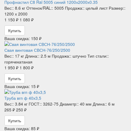
Профнастил С8 Ral 5005 синий 1200х2000х0.35
Вес::
8.6 кг
Оттенок/RAL::
5005
Продажа::
целый лист
Размер::
1200 х 2000
1 150 ₽
1 080 ₽
Купить
Ваша скидка: 150 ₽
Свая винтовая СВСН-76/250/2500
Вес::
17 кг
Длина::
2.5 м
Продажа::
штучно
Тип стали::
горячекатаная
1 950 ₽
1 800 ₽
Купить
Ваша скидка: 15 ₽
Труба вгп ф 40х3,5
Вес::
3.84 кг
ГОСТ::
3262-75
Диаметр::
40 мм
Длина::
6 м
265 ₽
250 ₽
Купить
Ваша скидка: 85 ₽