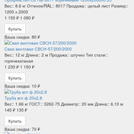
Вес::
8.6 кг
Оттенок/RAL::
8017
Продажа::
целый лист
Размер::
1200 х 2000
1 150 ₽
1 080 ₽
Купить
Ваша скидка: 80 ₽
Свая винтовая СВСН-57/200/2000
Вес::
12 кг
Длина::
2 м
Продажа::
штучно
Тип стали::
горячекатаная
1 230 ₽
1 150 ₽
Купить
Ваша скидка: 10 ₽
Труба вгп ф 20х2,8
Вес::
1.66 кг
ГОСТ::
3262-75
Диаметр::
20 мм
Длина::
6,10 м
145 ₽
135 ₽
Купить
Ваша скидка: 70 ₽