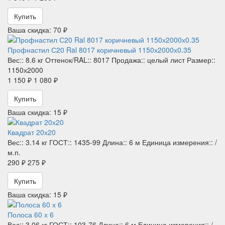
Купить
Ваша скидка: 70 ₽
Профнастил С20 Ral 8017 коричневый 1150х2000х0.35
Вес::
8.6 кг
Оттенок/RAL::
8017
Продажа::
целый лист
Размер::
1150х2000
1 150 ₽
1 080 ₽
Купить
Ваша скидка: 15 ₽
Квадрат 20х20
Вес::
3.14 кг
ГОСТ::
1435-99
Длина::
6 м
Единица измерения::
/
м.п.
290 ₽
275 ₽
Купить
Ваша скидка: 15 ₽
Полоса 60 х 6
Вес::
3.06 кг
ГОСТ::
103-76
Длина::
6 м
Единица измерения::
/