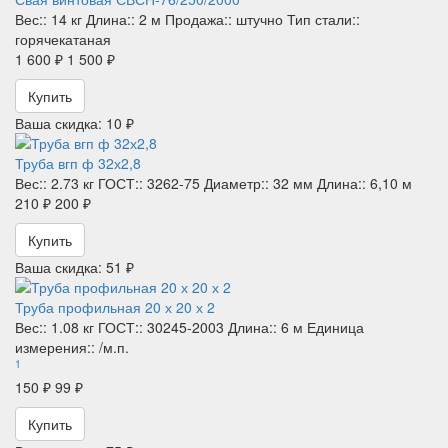
Вес::
14 кг
Длина::
2 м
Продажа::
штучно
Тип стали::
горячекатаная
1 600 ₽
1 500 ₽
Купить
Ваша скидка: 10 ₽
Труба вгп ф 32х2,8
Вес::
2.73 кг
ГОСТ::
3262-75
Диаметр::
32 мм
Длина::
6,10 м
210 ₽
200 ₽
Купить
Ваша скидка: 51 ₽
Труба профильная 20 х 20 х 2
Вес::
1.08 кг
ГОСТ::
30245-2003
Длина::
6 м
Единица
измерения::
/м.п.
1
150 ₽
99 ₽
Купить