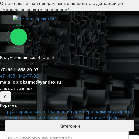
Оптово-розничная продажа металлопроката с доставкой до
Домодедово по выгодным ценам!
Калужское шоссе, 4, стр. 2
Ежедневно, с 08:00 до 21:00
+7 (991) 858-30-07
+7 (495) 142-77-02
metalloprokatmo@yandex.ru
Заказать звонок
0
Корзина
Трубы профильные
Профнастил
Арматура
Балки двутавровые
Швеллеры
Уголки металлические
Сваи винтовые
Трубы
Категории