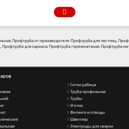
льная
,
Профтруба от производителя
,
Профтруба для лестниц
,
Проф
ц
,
Профтруба для каркаса
,
Профтруба горячекатаная
,
Профтруба ме
варов
Сетки рабица
ровая
Труба профильная
ьной
Трубы
ые
Уголок
кат
Фитинги и отводы
ллические
Швеллер
зальная
Электроды для сварки