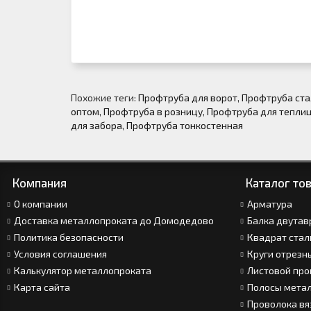
Похожие теги:
Профтруба для ворот
,
Профтруба ста
оптом
,
Профтруба в розницу
,
Профтруба для тепли
для забора
,
Профтруба тонкостенная
Компания
Каталог то
О компании
Арматура
Доставка металлопроката до Домодедово
Балка двутав
Политика безопасности
Квадрат стал
Условия соглашения
Круги отрезн
Калькулятор металлопроката
Листовой про
Карта сайта
Полосы мета
Проволока вя