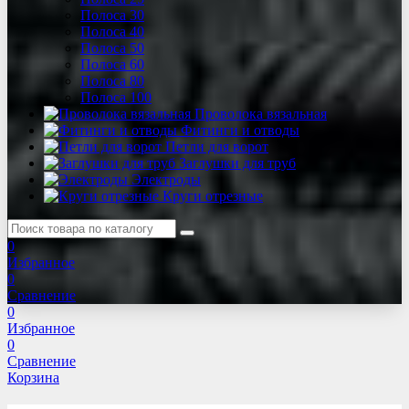
Полоса 30
Полоса 40
Полоса 50
Полоса 60
Полоса 80
Полоса 100
Проволока вязальная
Фитинги и отводы
Петли для ворот
Заглушки для труб
Электроды
Круги отрезные
0
Избранное
0
Сравнение
0
Избранное
0
Сравнение
Корзина