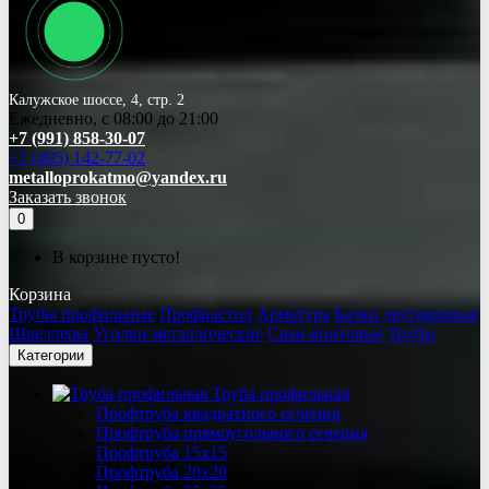
Калужское шоссе, 4, стр. 2
Ежедневно, с 08:00 до 21:00
+7 (991) 858-30-07
+7 (495) 142-77-02
metalloprokatmo@yandex.ru
Заказать звонок
0
В корзине пусто!
Корзина
Трубы профильные
Профнастил
Арматура
Балки двутавровые
Швеллеры
Уголки металлические
Сваи винтовые
Трубы
Категории
Труба профильная
Профтруба квадратного сечения
Профтруба прямоугольного сечения
Профтруба 15х15
Профтруба 20х20