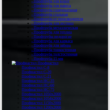
- Профтруба для ворот
- Профтруба для навеса
- Профтруба горячекатаная
- Профтруба стальная
- Профтруба от производителя
- Профтруба для лестниц
- Профтруба металлическая
- Профтруба для теплиц
- Профтрубы недорогие
- Профтруба для каркаса
- Профтруба для забора
- Профтруба тонкостенная
- Профтруба толстостенная
- Профтруба 15 мм
Профнастил
Профнастил C-8
Профнастил С-20
Профнастил C-21
Профнастил НС-35
Профнастил НС-60
Профнастил НС-75
Профнастил 1050х2000
Профнастил 1054х2000
Профнастил 1150х2000
Профнастил 1200х2000