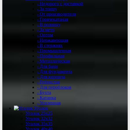
- Недорого с доставкой
- За тонну
- От производителя
- Горячекатаная
- В розницу
- За метр
- Оптом
- Нержавеющая
- В стержнях
- Промышленная
- Профильная
- Металлическая
- Для бани
- Для фундамента
- Для кирпича
- Ребристая
- Для пероблоков
- Бухта
- Катанка
- Усиленная
Уголок
Уголок 25х25
Уголок 32х32
Уголок 35х35
Уголок 40х40